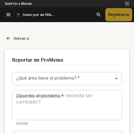
Saint for a Minute
Santo por un Minuto
Registrarse
Volver a
Reportar un Problema
¿Qué área tiene el problema?
*
Describe el problema
*
0/1000