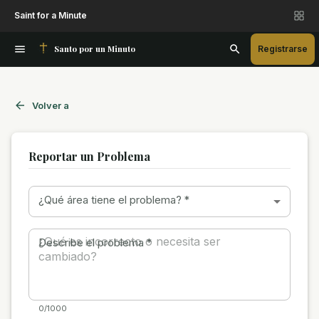
Saint for a Minute
Santo por un Minuto
Registrarse
Volver a
Reportar un Problema
¿Qué área tiene el problema?
*
Describe el problema
*
0/1000