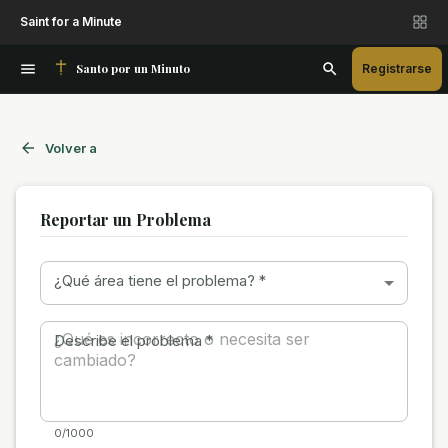
Saint for a Minute
Santo por un Minuto
Registrarse
Volver a
Reportar un Problema
¿Qué área tiene el problema?
*
Describe el problema
*
0/1000