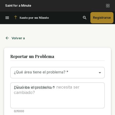
Saint for a Minute
Santo por un Minuto
Registrarse
Volver a
Reportar un Problema
¿Qué área tiene el problema?
*
Describe el problema
*
0/1000