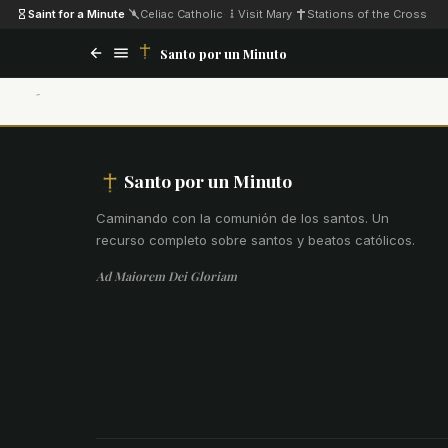
Saint for a Minute
·
Celiac Catholic
·
Visit Mary
·
Stations of the Cross
Santo por un Minuto
Santo por un Minuto
Caminando con la comunión de los santos
.
Un
recurso completo sobre santos y beatos católicos.
Ad Maiorem Dei Gloriam