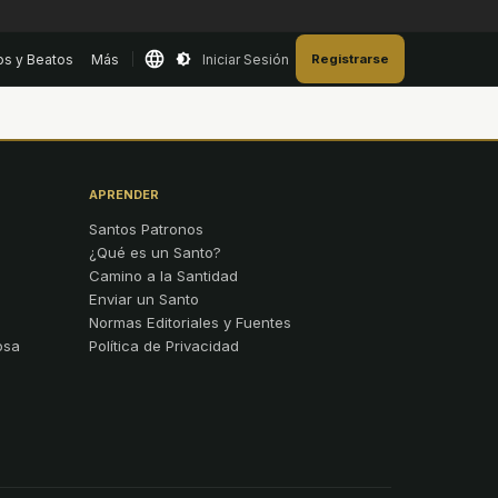
os y Beatos
Más
Iniciar Sesión
Registrarse
APRENDER
Santos Patronos
¿Qué es un Santo?
Camino a la Santidad
Enviar un Santo
Normas Editoriales y Fuentes
osa
Política de Privacidad