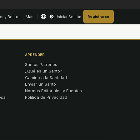
os y Beatos
Más
Iniciar Sesión
Registrarse
APRENDER
Santos Patronos
¿Qué es un Santo?
Camino a la Santidad
Enviar un Santo
Normas Editoriales y Fuentes
osa
Política de Privacidad