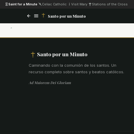
Saint for a Minute
·
Celiac Catholic
·
Visit Mary
·
Stations of the Cross
Santo por un Minuto
Santo por un Minuto
Caminando con la comunión de los santos
.
Un
recurso completo sobre santos y beatos católicos.
Ad Maiorem Dei Gloriam