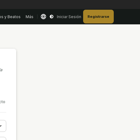
os y Beatos
Más
Iniciar Sesión
Registrarse
la
cto