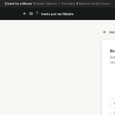
Saint for a Minute
·
Celiac Catholic
·
Visit Mary
·
Stations of the Cross
Santo por un Minuto
Vol
Re
Est
rev
¿