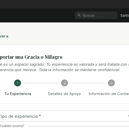
Sant
ver a
portar una Gracia o Milagro
e es un espacio sagrado. Tu experiencia es valorada y será tratada con 
erencia que merece. Toda la información se mantiene confidencial.
1
2
3
Tu Experiencia
Detalles de Apoyo
Información de Conta
Tipo de experiencia
*
Cuándo ocurrió?