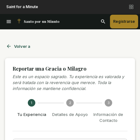
Saint for a Minute
Santo por un Minuto
Registrarse
Volver a
Reportar una Gracia o Milagro
Este es un espacio sagrado. Tu experiencia es valorada y
será tratada con la reverencia que merece. Toda la
información se mantiene confidencial.
1
2
3
Tu Experiencia
Detalles de Apoyo
Información de
Contacto