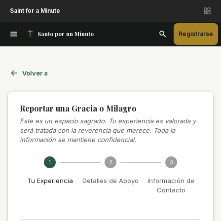
Saint for a Minute
Santo por un Minuto
Registrarse
Volver a
Reportar una Gracia o Milagro
Este es un espacio sagrado. Tu experiencia es valorada y
será tratada con la reverencia que merece. Toda la
información se mantiene confidencial.
1
2
3
Tu Experiencia
Detalles de Apoyo
Información de
Contacto