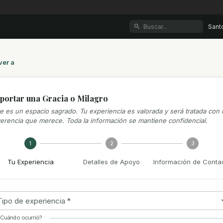
Sant
ver a
portar una Gracia o Milagro
e es un espacio sagrado. Tu experiencia es valorada y será tratada con 
erencia que merece. Toda la información se mantiene confidencial.
1
2
3
Tu Experiencia
Detalles de Apoyo
Información de Conta
Tipo de experiencia
*
Cuándo ocurrió?