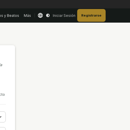
os y Beatos
Más
Iniciar Sesión
Registrarse
la
cto