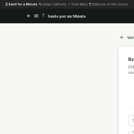
Saint for a Minute
·
Celiac Catholic
·
Visit Mary
·
Stations of the Cross
Santo por un Minuto
Vol
Re
Est
rev
¿