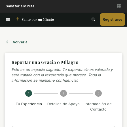
Saint for a Minute
Santo por un Minuto
Registrarse
Volver a
Reportar una Gracia o Milagro
Este es un espacio sagrado. Tu experiencia es valorada y
será tratada con la reverencia que merece. Toda la
información se mantiene confidencial.
1
2
3
Tu Experiencia
Detalles de Apoyo
Información de
Contacto