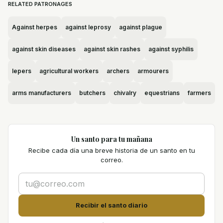
RELATED PATRONAGES
Against herpes
against leprosy
against plague
against skin diseases
against skin rashes
against syphilis
lepers
agricultural workers
archers
armourers
arms manufacturers
butchers
chivalry
equestrians
farmers
Un santo para tu mañana
Recibe cada día una breve historia de un santo en tu
correo.
Recibir el santo diario