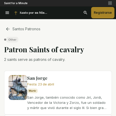
Saint for a Minute
Santo por un Minuto
Registrarse
Santos Patronos
Other
Patron Saint
s
of
cavalry
2 saints serve as patrons of cavalry.
San Jorge
Fiesta
:
23 de abril
Mártir
San Jorge, también conocido como Jirí, Jordi,
Vencedor de la Victoria y Zorzo, fue un soldado
y mártir que vivió durante el siglo III. Si bien gran
parte de su vida está envuelta en leyenda, una