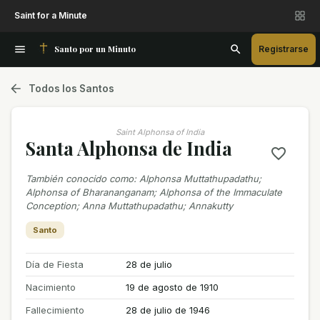
Saint for a Minute
Santo por un Minuto
Registrarse
Todos los Santos
Saint Alphonsa of India
Santa Alphonsa de India
También conocido como
:
Alphonsa Muttathupadathu;
Alphonsa of Bharananganam; Alphonsa of the Immaculate
Conception; Anna Muttathupadathu; Annakutty
Santo
Día de Fiesta
28 de julio
Nacimiento
19 de agosto de 1910
Fallecimiento
28 de julio de 1946