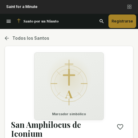
Saint for a Minute
Santo por un Minuto
Registrarse
Todos los Santos
A
Marcador simbólico
San Amphilocus de
Iconium