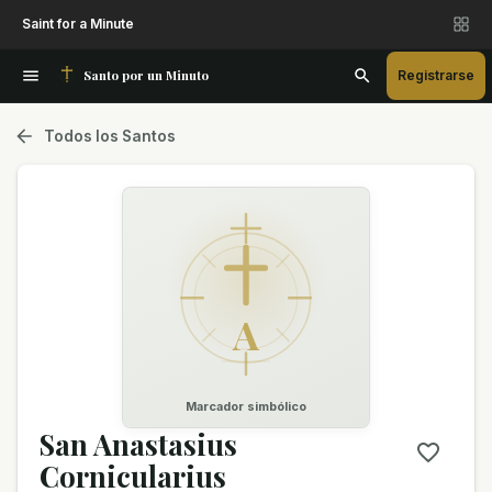
Saint for a Minute
Santo por un Minuto
Registrarse
Todos los Santos
A
Marcador simbólico
San Anastasius
Cornicularius