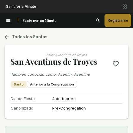
Saint for a Minute
Santo por un Minuto
Registrarse
Todos los Santos
Saint Aventinus of Troyes
San Aventinus de Troyes
También conocido como
:
Aventin; Aventine
Santo
Anterior a la Congregación
Día de Fiesta
4 de febrero
Canonizado
Pre-Congregation