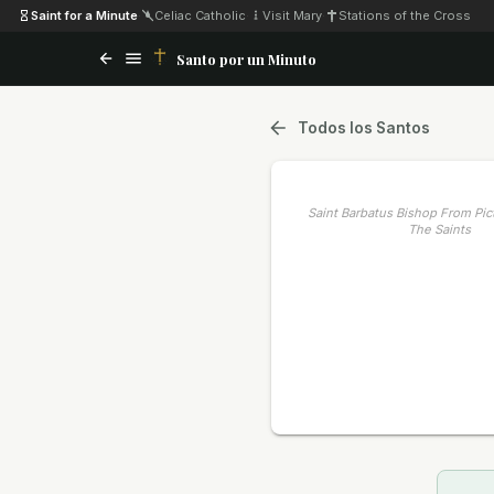
Saint for a Minute
·
Celiac Catholic
·
Visit Mary
·
Stations of the Cross
Santo por un Minuto
Todos los Santos
Saint Barbatus Bishop From Pict
The Saints