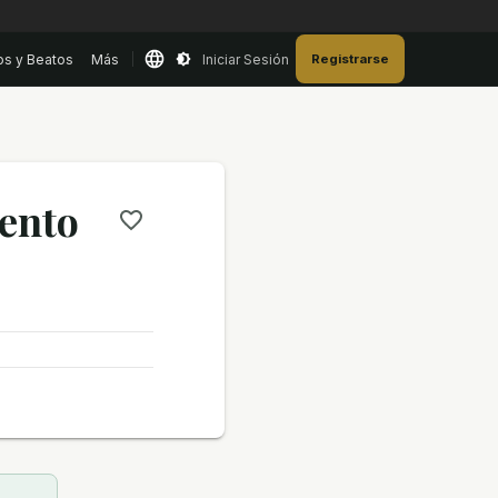
os y Beatos
Más
Iniciar Sesión
Registrarse
ento