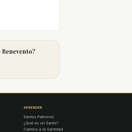
e Benevento?
APRENDER
Santos Patronos
¿Qué es un Santo?
Camino a la Santidad