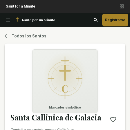
Saint for a Minute
Santo por un Minuto
Registrarse
Todos los Santos
C
Marcador simbólico
Santa Callinica de Galacia
También conocido como
:
Callinicus