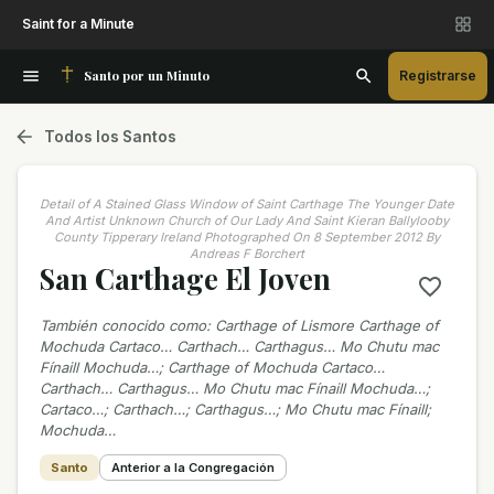
Saint for a Minute
Santo por un Minuto
Registrarse
Todos los Santos
Detail of A Stained Glass Window of Saint Carthage The Younger Date
And Artist Unknown Church of Our Lady And Saint Kieran Ballylooby
County Tipperary Ireland Photographed On 8 September 2012 By
Andreas F Borchert
San Carthage El Joven
También conocido como
:
Carthage of Lismore Carthage of
Mochuda Cartaco… Carthach… Carthagus… Mo Chutu mac
Fínaill Mochuda…; Carthage of Mochuda Cartaco…
Carthach… Carthagus… Mo Chutu mac Fínaill Mochuda…;
Cartaco…; Carthach…; Carthagus…; Mo Chutu mac Fínaill;
Mochuda…
Santo
Anterior a la Congregación