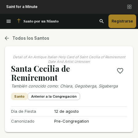
Saint for a Minute
Santo por un Minuto
Registrarse
Todos los Santos
Detail of An Antique Italian Holy Card of Saint Cecilia of Remiremont
Date And Artist Unknown
Santa Cecilia de
Remiremont
También conocido como
:
Chiara, Gegoberga, Sigaberga
Santo
Anterior a la Congregación
Día de Fiesta
12 de agosto
Canonizado
Pre-Congregation