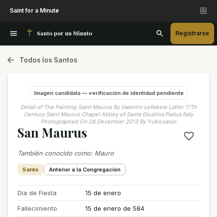
Saint for a Minute
Santo por un Minuto
Registrarse
Todos los Santos
Imagen candidata — verificación de identidad pendiente
Detail of The Painting Saint Maurus By Valentin Lefebvre Latter 17Th
Century Saint Maurus Chapel Abbey of Santa Giustina Padua Italy
Photographed On 28 December 2013 By Yukiosanjo
San Maurus
También conocido como
:
Mauro
Santo
Anterior a la Congregación
Día de Fiesta
15 de enero
Fallecimiento
15 de enero de 584