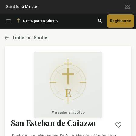
Saint for a Minute
Santo por un Minuto
Registrarse
Todos los Santos
E
Marcador simbólico
San Esteban de Caiazzo
También conocido como
:
Stefano Minicillo; Stephen the