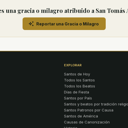
s una gracia o milagro atribuido a San Tomás 
Reportar una Gracia o Milagro
EXPLORAR
Santos de Hoy
Todos los Santos
Todos los Beatos
Días de Fiesta
Santos por País
Santos y beatos por tradición religi
Santos Patronos por Causa
Santos de América
Causas de Canonización