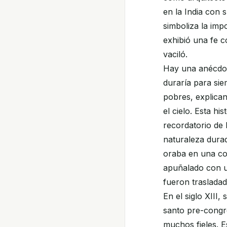
en la India con 
simboliza la imp
exhibió una fe c
vaciló.
Hay una anécdot
duraría para sie
pobres, explican
el cielo. Esta h
recordatorio de 
naturaleza durad
oraba en una col
apuñalado con un
fueron traslada
En el siglo XIII,
santo pre-congr
muchos fieles. E