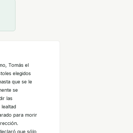
imo, Tomás el
oles elegidos
asta que se le
lmente se
ir las
 lealtad
arado para morir
rección.
declaró que sólo