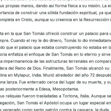
sus propias manos, dando así forma física a su misión. La 
ortancia de construir una sólida fundación espiritual, ya 
ompleta en Cristo, aunque su creencia en la Resurrección i
a en la que San Tomás ofreció construir un palacio para u
mpre. Cuando el rey le dio dinero, Tomás lo dio inmediatam
do que el palacio que estaba construyendo no estaba en la 
istoria enfatiza el enfoque de San Tomás en lo eterno y sir
la impermanencia de las estructuras terrenales en compar
era del Reino de Dios. Finalmente, San Tomás alcanzó su 
ina en Mylapur, India. Murió alrededor del año 72 después
a lanza. Fue enterrado cerca del lugar de su muerte, y su
das posteriormente a Edesa, Mesopotamia.
 sus reliquias fueron trasladadas a Tortona, Italia. Aunque s
egación, San Tomás el Apóstol ocupa un lugar especial en
s venerado como santo patrón contra la ceguera, la duda, 