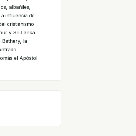
os, albañiles,
a influencia de
el cristianismo
apur y Sri Lanka.
 Bathery, la
contrado
Tomás el Apóstol