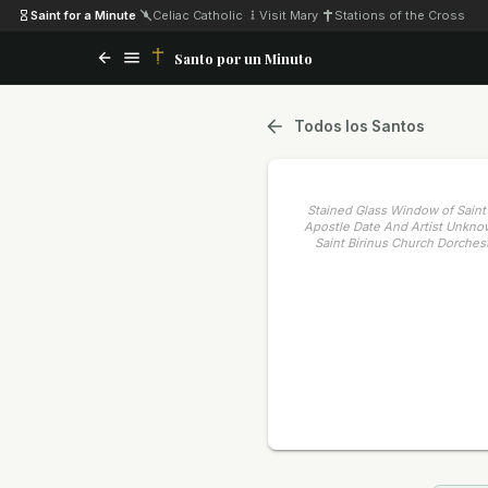
Saint for a Minute
·
Celiac Catholic
·
Visit Mary
·
Stations of the Cross
Santo por un Minuto
Todos los Santos
Stained Glass Window of Sain
Apostle Date And Artist Unkno
Saint Birinus Church Dorches