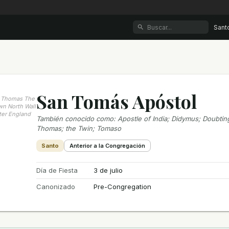
Sant
San Tomás Apóstol
t Thomas The
wn North Wall
ter England
También conocido como
:
Apostle of India; Didymus; Doubti
Thomas; the Twin; Tomaso
Santo
Anterior a la Congregación
Día de Fiesta
3 de julio
Canonizado
Pre-Congregation