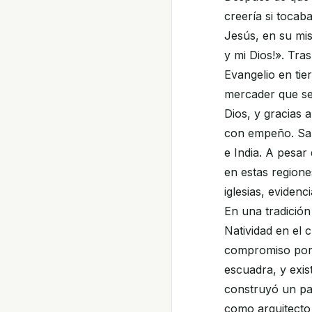
creería si tocab
Jesús, en su mis
y mi Dios!». Tra
Evangelio en tier
mercader que se 
Dios, y gracias 
con empeño. San 
e India. A pesar
en estas region
iglesias, evidenc
En una tradición
Natividad en el 
compromiso por 
escuadra, y exist
construyó un pal
como arquitecto 