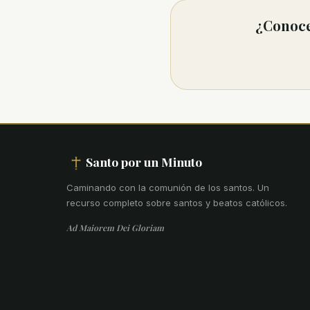
¿Conoce
Santo por un Minuto
Caminando con la comunión de los santos
.
Un
recurso completo sobre santos y beatos católicos.
Ad Maiorem Dei Gloriam