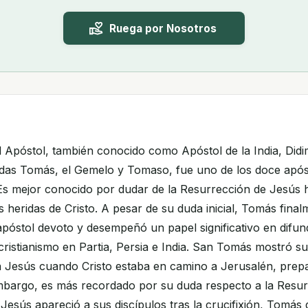
Ruega por Nosotros
 Apóstol, también conocido como Apóstol de la India, Did
as Tomás, el Gemelo y Tomaso, fue uno de los doce apóst
Es mejor conocido por dudar de la Resurrección de Jesús h
as heridas de Cristo. A pesar de su duda inicial, Tomás fina
apóstol devoto y desempeñó un papel significativo en difund
ristianismo en Partia, Persia e India. San Tomás mostró su
a Jesús cuando Cristo estaba en camino a Jerusalén, prep
embargo, es más recordado por su duda respecto a la Resur
esús apareció a sus discípulos tras la crucifixión, Tomás 