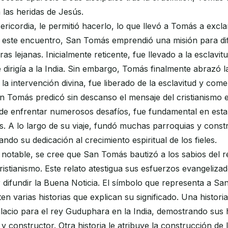
a las heridas de Jesús.
ericordia, le permitió hacerlo, lo que llevó a Tomás a excl
s este encuentro, San Tomás emprendió una misión para dif
ras lejanas. Inicialmente reticente, fue llevado a la esclavi
dirigía a la India. Sin embargo, Tomás finalmente abrazó l
a la intervención divina, fue liberado de la esclavitud y com
Tomás predicó sin descanso el mensaje del cristianismo e
 de enfrentar numerosos desafíos, fue fundamental en estab
es. A lo largo de su viaje, fundó muchas parroquias y con
iando su dedicación al crecimiento espiritual de los fieles.
 notable, se cree que San Tomás bautizó a los sabios del re
cristianismo. Este relato atestigua sus esfuerzos evangelizad
difundir la Buena Noticia. El símbolo que representa a Sa
en varias historias que explican su significado. Una histori
acio para el rey Guduphara en la India, demostrando sus 
y constructor. Otra historia le atribuye la construcción de l