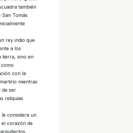
escuadra también
que San Tomás
nicialmente
n rey indio que
ente a los
tierra, sino en
ve como
ación con la
martirio mientras
 de ser
s reliquias
e le considera un
 el corazón de
arquitectos,