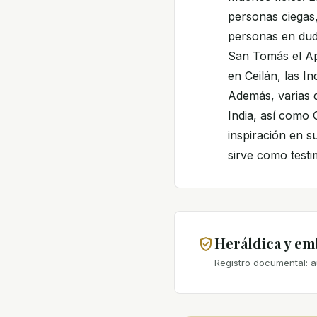
personas ciegas,
personas en duda
San Tomás el Ap
en Ceilán, las In
Además, varias d
India, así como 
inspiración en s
sirve como testi
Heráldica y e
Registro documental: a