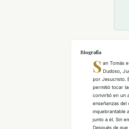
Biografía
S
an Tomás el
Dudoso, Jud
por Jesucristo. 
permitió tocar l
convirtió en un 
enseñanzas del c
inquebrantable 
junto a él. Sin 
Después de que J