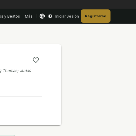
os y Beatos
Más
Iniciar Sesión
Registrarse
ng Thomas; Judas