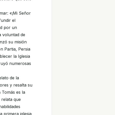
amar: «¡Mi Señor
undir el
tud por un
a voluntad de
enzó su misión
n Partia, Persia
lecer la Iglesia
struyó numerosas
lato de la
ores y resalta su
n Tomás es la
a relata que
habilidades
a primera iglesia