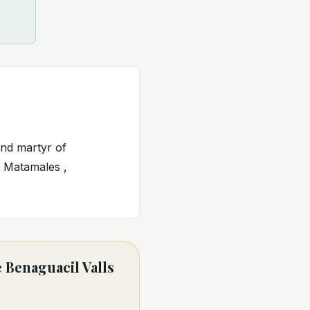
and martyr of
s Matamales ,
 Benaguacil Valls