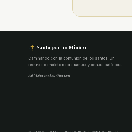
Santo por un Minuto
Caminando con la comunión de los santos
.
Un
recurso completo sobre santos y beatos católicos.
Ad Maiorem Dei Gloriam
© 2026 Santo por un Minuto. Ad Maiorem Dei Gloriam.