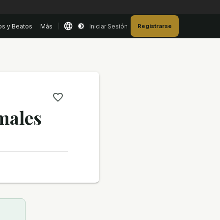
os y Beatos
Más
Iniciar Sesión
Registrarse
males