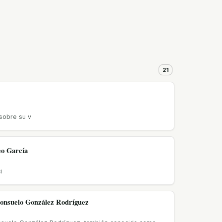
21
sobre su v
o García
i
onsuelo González Rodríguez