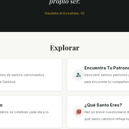
propio ser.
Gaudete et Exsultate, 32
Explorar
Encuentra Tu Patron
 miles de santos canonizados
Descubre santos patronos 
a Católica.
para encontrar tu compañero
co
¿Qué Santo Eres?
atos se celebran cada día a lo
Haz un breve cuestionario d
qué santo católico refleja tu