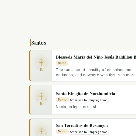
Santos
Blesseds María del Niño Jesús Baldillou 
Santo
B
The radiance of sanctity often shines most 
darkness, and nowhere was this truth more.
Santa Etelgita de Northumbria
Santo
Anterior a la Congregación
E
Nació en Inglaterra, si
San Ternatius de Besançon
Santo
Anterior a la Congregación