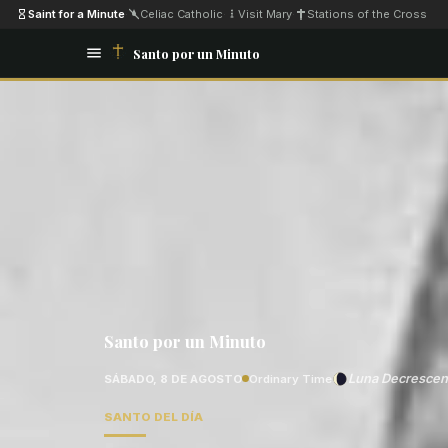
Saint for a Minute
·
Celiac Catholic
·
Visit Mary
·
Stations of the Cross
Santo por un Minuto
Santo por un Minuto
Luna Decrescen
SÁBADO, 8 DE AGOSTO
Ordinary Time
SANTO DEL DÍA