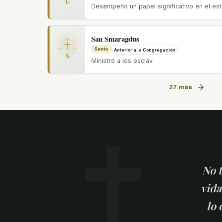
L
Desempeñó un papel significativo en el es
San Smaragdus
Santo
Anterior a la Congregación
S
Ministró a los esclav
27 más
✝
No t
vida
lo 