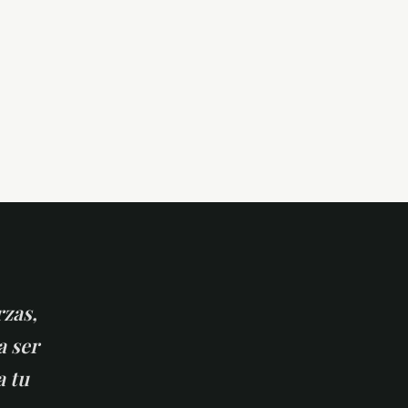
rzas,
a ser
a tu