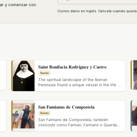
onar y comenzar con
Correo diario en inglés. Cancela cuando quiera
Saint Bonifacia Rodríguez y Castro
Santo
The spiritual landscape of the Iberian
Peninsula found a unique vessel in the life of
Bonifacia Rodríguez y Castro, a...
San Famianus de Compostela
Santo
San Famiano de Compostela, también
conocido como Famian, Famiano o Quardus,
nació en 1090 en Colonia, Alemania, en una...