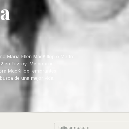
ía
mo María Ellen MacKillop o Madre
42 en Fitzroy, Melbourne,
lora MacKillop, emigrantes
 busca de una mejor vida.