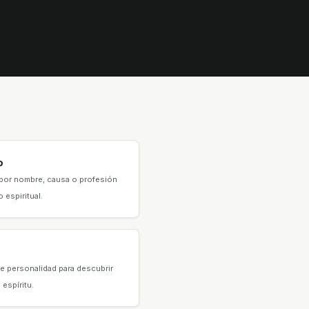
o
por nombre, causa o profesión
 espiritual.
e personalidad para descubrir
 espíritu.