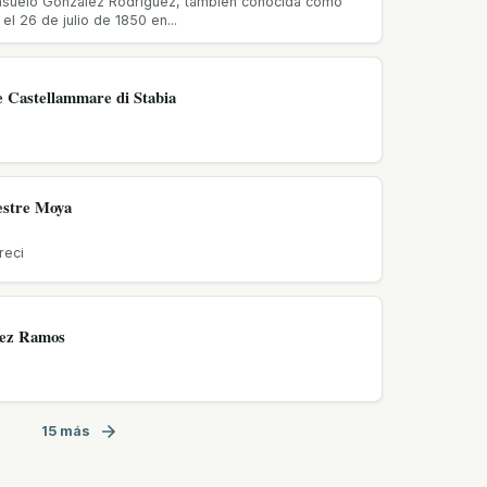
nsuelo González Rodríguez, también conocida como
el 26 de julio de 1850 en...
e Castellammare di Stabia
estre Moya
reci
pez Ramos
15 más