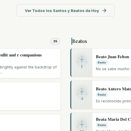
Ver Todos los Santos y Beatos de Hoy
Beatos
35
Bullit and r companions
Beato Juan Felton
Beato
J
brightly against the backdrop of
No se sabe mucho 
..
Beato Antero Mate
Beato
A
Es reconocido princ
Beata María Del C
Beato
M