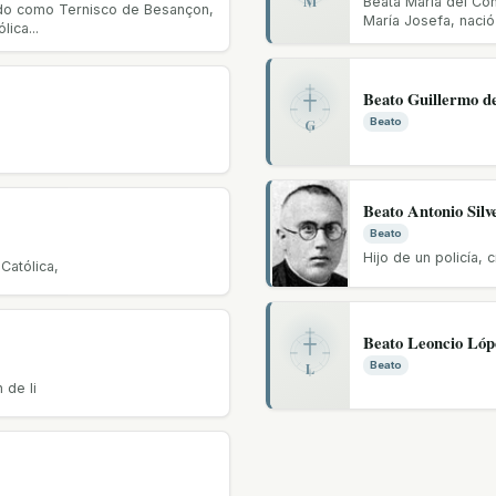
Beata María del Co
ido como Ternisco de Besançon,
María Josefa, nació 
ica...
Beato Guillermo d
G
Beato
Beato Antonio Silv
Beato
Hijo de un policía, c
 Católica,
Beato Leoncio Ló
L
Beato
 de li