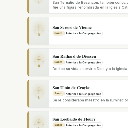
T
San Ternatio de Besançon, también conoc
fue una figura renombrada en la Iglesia Catól
San Severo de Vienne
S
Santo
Anterior a la Congregación
San Rathard de Diessen
Santo
Anterior a la Congregación
R
Dedico su vida a servir a Dios y a la Iglesia
San Ultán de Crayke
Santo
Anterior a la Congregación
U
Se le consideraba maestro en la iluminación
San Leobaldo de Fleury
Santo
Anterior a la Congregación