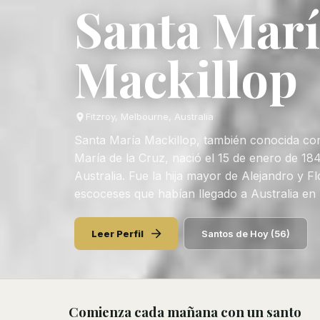
Santa Mar
Mackillop
Fitzroy, Melbourne, Australia
Santa María Mackillop, también conocida co
María de la Cruz, nació el 15 de enero de 18
Australia. Fue la hija mayor de Alejandro y F
escoceses que habían llegado a Australia en
Leer Perfil
Santos de Hoy
(
56
)
Comienza cada mañana con un santo