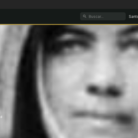
Sant
s