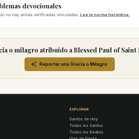
mblemas devocionales
ún no hay armas verificadas vinculadas.
Lee la norma heráldica.
ia o milagro atribuido a Blessed Paul of Sain
Reportar una Gracia o Milagro
EXPLORAR
Santos de Hoy
Todos los Santos
Todos los Beatos
Días de Fiesta