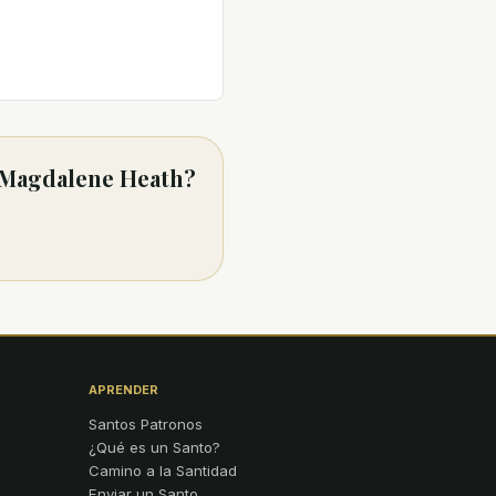
t Magdalene Heath?
APRENDER
Santos Patronos
¿Qué es un Santo?
Camino a la Santidad
Enviar un Santo