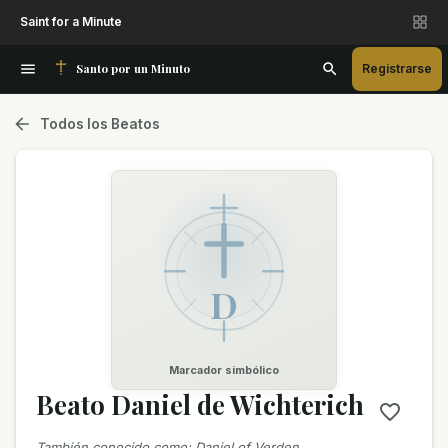
Saint for a Minute
Santo por un Minuto
Registrarse
Todos los Beatos
D
Marcador simbólico
Beato Daniel de Wichterich
También conocido como
:
Daniel of Verden