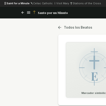
Saint for a Minute
·
Celiac Catholic
·
Visit Mary
·
Stations of the Cross
Santo por un Minuto
Todos los Beatos
E
Marcador simbólic