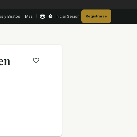
os y Beatos
Más
Iniciar Sesión
Registrarse
en