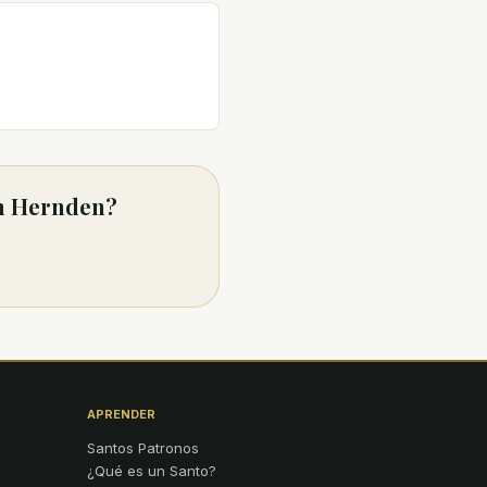
th Hernden?
APRENDER
Santos Patronos
¿Qué es un Santo?