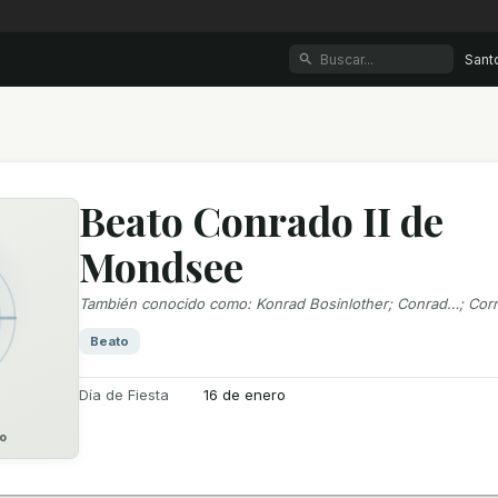
Sant
Beato Conrado II de
Mondsee
También conocido como
:
Konrad Bosinlother; Conrad…; Co
Beato
Día de Fiesta
16 de enero
o