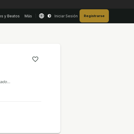
os y Beatos
Más
Iniciar Sesión
Registrarse
rrado…