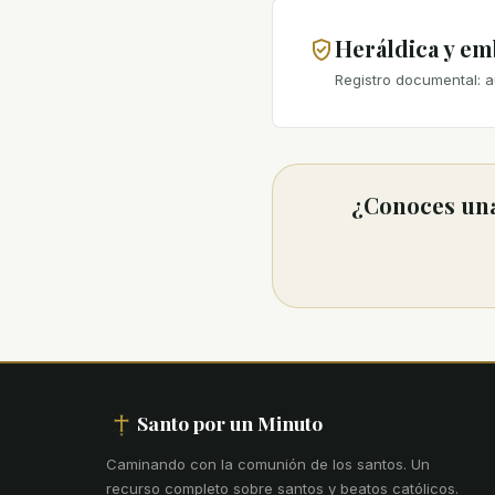
Heráldica y e
Registro documental: a
¿Conoces una
Santo por un Minuto
Caminando con la comunión de los santos
.
Un
recurso completo sobre santos y beatos católicos.