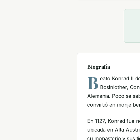
Biografía
B
eato Konrad II 
Bosinlother, Con
Alemania. Poco se sa
convirtió en monje be
En 1127, Konrad fue 
ubicada en Alta Austr
su monasterio y sus t