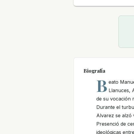
Biografía
B
eato Manue
Llanuces, A
de su vocación r
Durante el turbu
Alvarez se alzó 
Presenció de cer
ideológicas entre