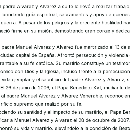
l padre Alvarez y Alvarez a su fe lo llevó a realizar trabaj
 brindando guía espiritual, sacramentos y apoyo a quiene
guerra. A pesar de los peligros y la creciente hostilidad haci
eció firme en su misión, demostrando gran coraje y dedica
 padre Manuel Alvarez y Alvarez fue martirizado el 13 de 
ciudad capital de España. Afrontó persecución y violencia 
antable a su fe católica. Su martirio constituye un testimo
iso con Dios y la Iglesia, incluso frente a la persecución
vida ejemplar y el sacrificio del padre Alvarez y Alvarez, 
. El 26 de junio de 2006, el Papa Benedicto XVI, mediante d
ó al padre Manuel Alvarez y Alvarez Venerable, reconocien
crificio supremo que realizó por su fe.
iendo su santidad y el impacto de su martirio, el Papa Be
ficar a Manuel Alvarez y Alvarez el 28 de octubre de 2007
 honró su vida y martirio, elevándolo a la condición de Beat