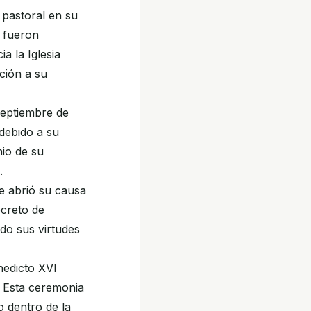
o pastoral en su
s fueron
a la Iglesia
ción a su
septiembre de
debido a su
nio de su
.
se abrió su causa
ecreto de
do sus virtudes
nedicto XVI
. Esta ceremonia
o dentro de la