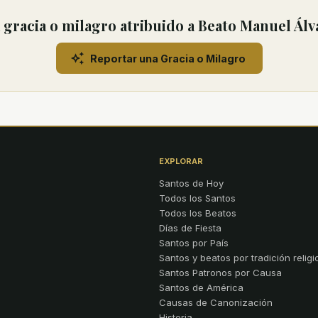
gracia o milagro atribuido a Beato Manuel Álva
Reportar una Gracia o Milagro
EXPLORAR
Santos de Hoy
Todos los Santos
Todos los Beatos
Días de Fiesta
Santos por País
Santos y beatos por tradición religi
Santos Patronos por Causa
Santos de América
Causas de Canonización
Historia