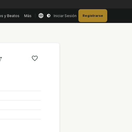
os y Beatos
Más
Iniciar Sesión
Registrarse
y