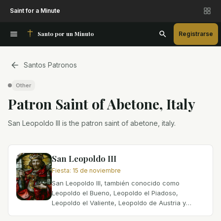
Saint for a Minute
Santo por un Minuto
Registrarse
Santos Patronos
Other
Patron Saint
of
Abetone, Italy
San Leopoldo III is the patron saint of abetone, italy.
San Leopoldo III
Fiesta
:
15 de noviembre
San Leopoldo III, también conocido como
Leopoldo el Bueno, Leopoldo el Piadoso,
Leopoldo el Valiente, Leopoldo de Austria y
Leopoldo el Santo, nació en 1073 en Melk, Baja