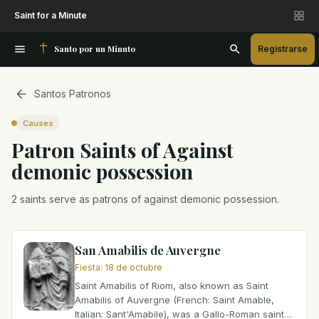
Saint for a Minute
Santo por un Minuto
Registrarse
Santos Patronos
Causes
Patron Saint
s
of
Against
demonic possession
2 saints serve as patrons of against demonic possession.
San Amabilis de Auvergne
Fiesta
:
18 de octubre
Saint Amabilis of Riom, also known as Saint
Amabilis of Auvergne (French: Saint Amable,
Italian: Sant'Amabile), was a Gallo-Roman saint