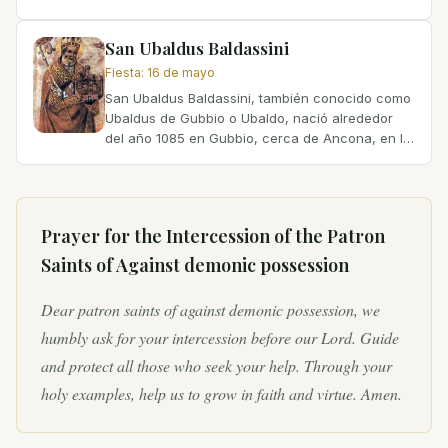
who served at Clermont in the early medieval
period. Sidonius...
San Ubaldus Baldassini
Fiesta
:
16 de mayo
San Ubaldus Baldassini, también conocido como
Ubaldus de Gubbio o Ubaldo, nació alrededor
del año 1085 en Gubbio, cerca de Ancona, en la
Umbria, Italia. Provenía de una familia noble y
era pariente...
Prayer for the Intercession of
the Patron
Saints of Against demonic possession
Dear patron saints of against demonic possession, we
humbly ask for your intercession before our Lord. Guide
and protect all those who seek your help. Through your
holy examples, help us to grow in faith and virtue. Amen.