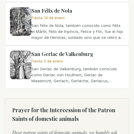
Nació en una familia adinerada, que deseaba
que se...
San Félix de Nola
Fiesta
:
14 de enero
San Félix de Nola, también conocido como Félix
el Mártir, Félix de Inpincis, Felice y Flin, fue el hijo
mayor de Hermias, soldado sirio que se retiró a
Nola, Italia. Tras la muerte de su padre, Félix...
San Gerlac de Valkenburg
Fiesta
:
5 de enero
San Gerlac de Valkenburg, también conocido
como Gerlac von Houthem, Gerlac de
Maastricht, Gerlach, Gerlache, Gerlacus,
Gerlachus o Gerlak, nació en la nobleza
alrededor de 1100 en Valkenburg, Países...
Prayer for the Intercession of
the Patron
Saints of domestic animals
Dear patron saints of domestic animals, we humbly ask