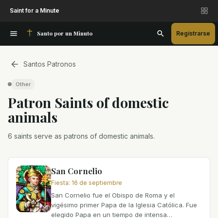
Saint for a Minute
Santo por un Minuto
Registrarse
Santos Patronos
Other
Patron Saint
s
of
domestic
animals
6 saints serve as patrons of domestic animals.
San Cornelio
Fiesta
:
16 de septiembre
San Cornelio fue el Obispo de Roma y el
vigésimo primer Papa de la Iglesia Católica. Fue
elegido Papa en un tiempo de intensa