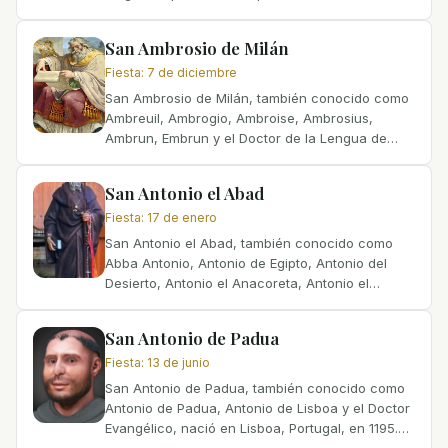
persecución, en el que la ascensión papal solía
significar una rápida...
San Ambrosio de Milán
Fiesta
:
7 de diciembre
San Ambrosio de Milán, también conocido como
Ambreuil, Ambrogio, Ambroise, Ambrosius,
Ambrun, Embrun y el Doctor de la Lengua de
Miel, nació en Trier, en la Galia meridional
(actual Alemania), de...
San Antonio el Abad
Fiesta
:
17 de enero
San Antonio el Abad, también conocido como
Abba Antonio, Antonio de Egipto, Antonio del
Desierto, Antonio el Anacoreta, Antonio el
Grande, Antonio el Ermitaño, Antonio Abad,
Padre de los cenobitas,...
San Antonio de Padua
Fiesta
:
13 de junio
San Antonio de Padua, también conocido como
Antonio de Padua, Antonio de Lisboa y el Doctor
Evangélico, nació en Lisboa, Portugal, en 1195.