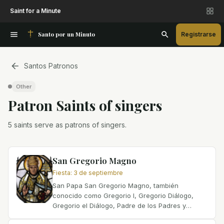
Saint for a Minute
Santo por un Minuto
Registrarse
Santos Patronos
Other
Patron Saint
s
of
singers
5 saints serve as patrons of singers.
San Gregorio Magno
Fiesta
:
3 de septiembre
San Papa San Gregorio Magno, también
conocido como Gregorio I, Gregorio Diálogo,
Gregorio el Diálogo, Padre de los Padres y
Gregorius I Magnus, nació alrededor del año 540