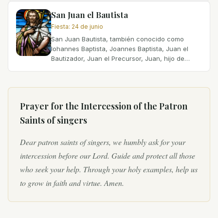
joven,...
San Juan el Bautista
Fiesta
:
24 de junio
San Juan Bautista, también conocido como
Iohannes Baptista, Joannes Baptista, Juan el
Bautizador, Juan el Precursor, Juan, hijo de
Zacarías, Juan Bautista y Yochanan ben
Zecharyah, fue una figura...
Prayer for the Intercession of
the Patron
Saints of singers
Dear patron saints of singers, we humbly ask for your
intercession before our Lord. Guide and protect all those
who seek your help. Through your holy examples, help us
to grow in faith and virtue. Amen.