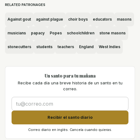
RELATED PATRONAGES
Against gout
against plague
choir boys
educators
masons
musicians
papacy
Popes
schoolchildren
stone masons
stonecutters
students
teachers
England
West Indies
Un santo para tu mañana
Recibe cada día una breve historia de un santo en tu
correo.
Recibir el santo diario
Correo diario en inglés. Cancela cuando quieras.