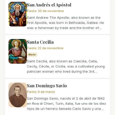
en Roma, Italia. Provenía...
San Andrés el Apóstol
Fiesta
:
30 de noviembre
Saint Andrew The Apostle, also known as the
First Apostle, was born in Bethsaida, Galilee. He
was a fisherman by trade and the brother of
Simon Peter. Andrew initially followed John the
Baptist and...
Santa Cecilia
Fiesta
:
22 de noviembre
Mártir
Saint Cecilia, also known as Caecilia, Celia,
Cecily, Cécile, or Cicilia, was a cultivated young
patrician woman who lived during the 3rd
century in Rome. She came from a prestigious
family, and her...
San Domingo Savio
Fiesta
:
9 de marzo
San Domingo Savio, nacido el 2 de abril de 1842
en Riva di Chieri, Turín, Italia, fue uno de los diez
hijos de un herrero llamado Carlo Savio y una
costurera llamada Brigida Gaiato. Desde muy