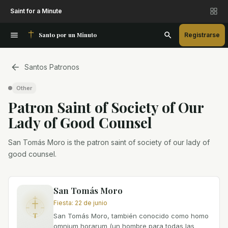
Saint for a Minute
Santo por un Minuto
Registrarse
Santos Patronos
Other
Patron Saint
of
Society of Our
Lady of Good Counsel
San Tomás Moro is the patron saint of society of our lady of
good counsel.
San Tomás Moro
Fiesta
:
22 de junio
T
San Tomás Moro, también conocido como homo
omnium horarum (un hombre para todas las