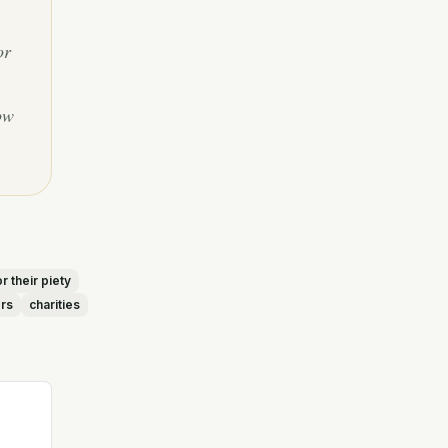
or
ow
r their piety
ers
charities