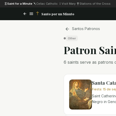
Saint for a Minute
·
Celiac Catholic
·
Visit Mary
·
Stations of the Cross
Santo por un Minuto
Santos Patronos
Other
Patron Sai
6 saints serve as patrons o
Santa Cat
Fiesta
:
15 de s
Saint Catheri
Negro in Geno