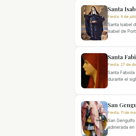
Santa Isab
Fiesta
:
4 de juli
Santa Isabel 
Isabel de Port
Santa Fab
Fiesta
:
27 de d
Santa Fabiola
durante el sig
San Gengu
Fiesta
:
11 de m
San Gengulfo 
adinerada en B