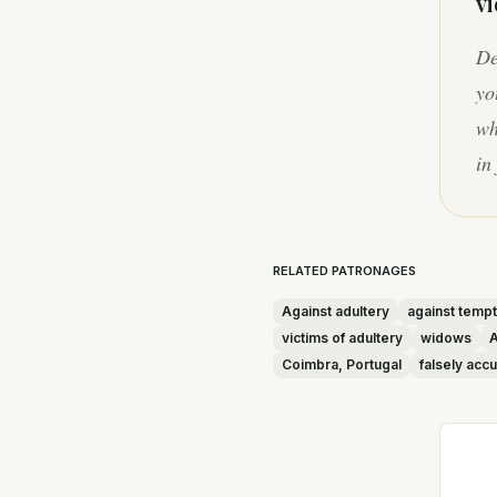
vi
De
yo
wh
in
RELATED PATRONAGES
Against adultery
against tempt
victims of adultery
widows
A
Coimbra, Portugal
falsely acc