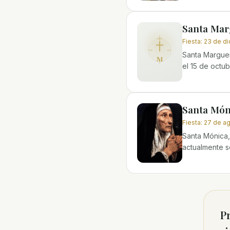
Santa Mar
Fiesta
:
23 de d
Santa Marguer
M
el 15 de octu
Santa Món
Fiesta
:
27 de a
Santa Mónica,
actualmente s
Pr