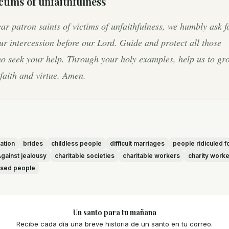
ctims of unfaithfulness
ar patron saints of victims of unfaithfulness, we humbly ask f
ur intercession before our Lord. Guide and protect all those
o seek your help. Through your holy examples, help us to gr
 faith and virtue. Amen.
ation
brides
childless people
difficult marriages
people ridiculed fo
gainst jealousy
charitable societies
charitable workers
charity work
used people
Un santo para tu mañana
Recibe cada día una breve historia de un santo en tu correo.