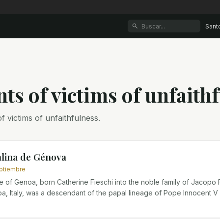
Sant
nt
s
of
victims of unfaith
f victims of unfaithfulness.
alina de Génova
eptiembre
ne of Genoa, born Catherine Fieschi into the noble family of Jacopo 
a, Italy, was a descendant of the papal lineage of Pope Innocent V 