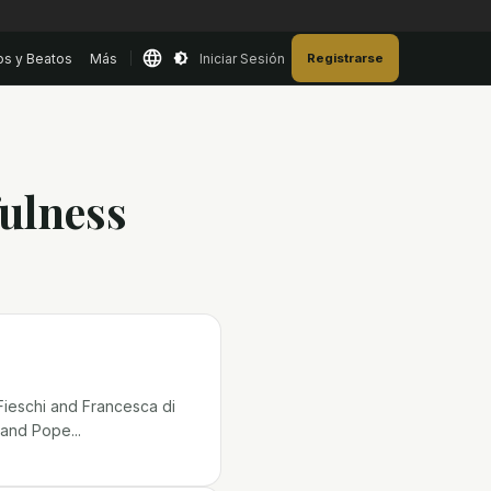
os y Beatos
Más
Iniciar Sesión
Registrarse
fulness
Fieschi and Francesca di
and Pope...