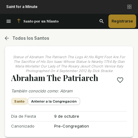
Saint for a Minute
Santo por un Minuto
Registrarse
Todos los Santos
Statue of Abraham The Patriarch The Logs At His Right Foot Are For
The Sacrifice of His Son Isaac Whose Statue Is Nearby 1754 By Gian
Maria Morlaiter Our Lady of The Rosary Jesuit Church Venice Italy
Photographed On 4 September 2012 By Dick Stracke
Abraham The Patriarch
También conocido como
:
Abram
Santo
Anterior a la Congregación
Día de Fiesta
9 de octubre
Canonizado
Pre-Congregation