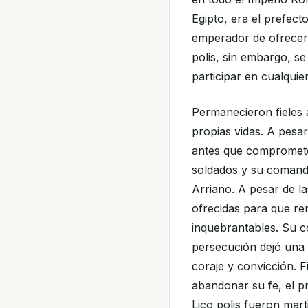
Egipto, era el prefect
emperador de ofrecer s
polis, sin embargo, se
participar en cualquie
Permanecieron fieles a
propias vidas. A pesar
antes que comprometer
soldados y su comanda
Arriano. A pesar de l
ofrecidas para que re
inquebrantables. Su c
persecución dejó una
coraje y convicción. F
abandonar su fe, el p
Lico polis fueron mar