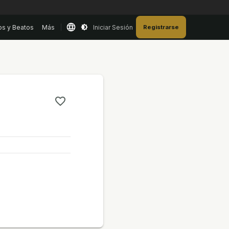
os y Beatos
Más
Iniciar Sesión
Registrarse