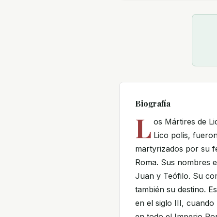
Biografía
L
os Mártires de L
Lico polis, fuero
martyrizados por su f
Roma. Sus nombres er
Juan y Teófilo. Su c
también su destino. E
en el siglo III, cuand
en todo el Imperio Ro