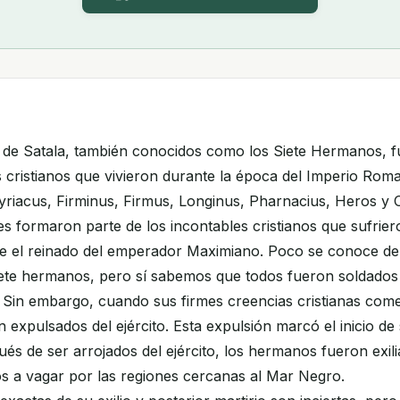
s de Satala, también conocidos como los Siete Hermanos, 
 cristianos que vivieron durante la época del Imperio Rom
riacus, Firminus, Firmus, Longinus, Pharnacius, Heros y O
s formaron parte de los incontables cristianos que sufrie
te el reinado del emperador Maximiano. Poco se conoce de
siete hermanos, pero sí sabemos que todos fueron soldados
. Sin embargo, cuando sus firmes creencias cristianas com
n expulsados del ejército. Esta expulsión marcó el inicio d
pués de ser arrojados del ejército, los hermanos fueron exil
os a vagar por las regiones cercanas al Mar Negro.