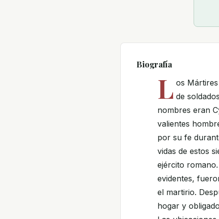
Biografía
L
os Mártire
de soldados
nombres eran Cy
valientes hombre
por su fe duran
vidas de estos 
ejército romano
evidentes, fuero
el martirio. Des
hogar y obligad