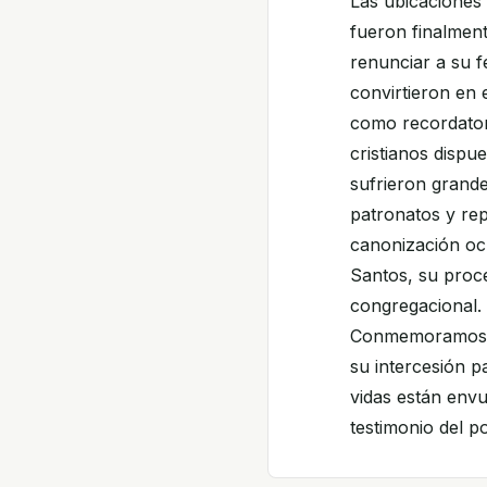
Las ubicaciones 
fueron finalmen
renunciar a su f
convirtieron en 
como recordatori
cristianos dispu
sufrieron grande
patronatos y re
canonización ocu
Santos, su proc
congregacional.
Conmemoramos a 
su intercesión p
vidas están env
testimonio del po