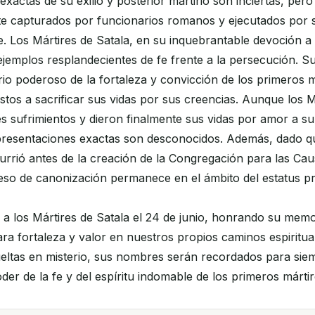
exactas de su exilio y posterior martirio son inciertas, per
te capturados por funcionarios romanos y ejecutados por s
e. Los Mártires de Satala, en su inquebrantable devoción a 
ejemplos resplandecientes de fe frente a la persecución. Su 
o poderoso de la fortaleza y convicción de los primeros m
estos a sacrificar sus vidas por sus creencias. Aunque los M
s sufrimientos y dieron finalmente sus vidas por amor a su
presentaciones exactas son desconocidos. Además, dado q
rrió antes de la creación de la Congregación para las Cau
eso de canonización permanece en el ámbito del estatus p
los Mártires de Satala el 24 de junio, honrando su mem
ara fortaleza y valor en nuestros propios caminos espiritu
ueltas en misterio, sus nombres serán recordados para si
der de la fe y del espíritu indomable de los primeros mártir