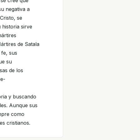
o se cree que
u negativa a
Cristo, se
historia sirve
ártires
ártires de Satala
 fe, sus
ue su
sas de los
re-
oria y buscando
ales. Aunque sus
empre como
es cristianos.