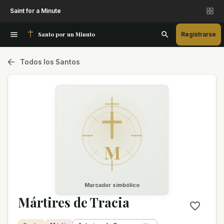
Saint for a Minute
Santo por un Minuto
Registrarse
Todos los Santos
M
Marcador simbólico
Mártires de Tracia