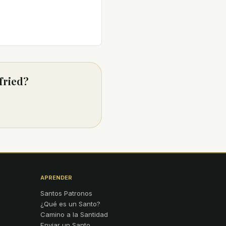
fried?
APRENDER
Santos Patronos
¿Qué es un Santo?
Camino a la Santidad
Enviar un Santo