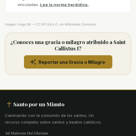
vinculadas.
Lee la norma heráldica.
Imagen: Hugo DK — CC BY-SA 4.0, via Wikimedia Commons
¿Conoces una gracia o milagro atribuido a Saint
Callixtus I?
Reportar una Gracia o Milagro
Santo por un Minuto
Caminando con la comunión de los santos
.
Un
recurso completo sobre santos y beatos católicos.
Ad Maiorem Dei Gloriam