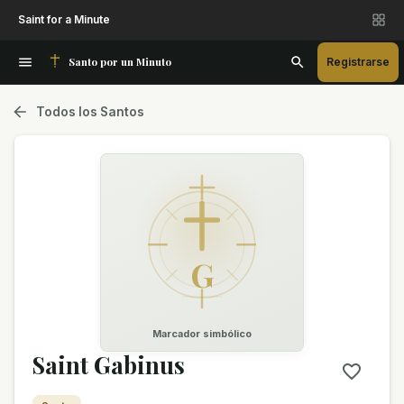
Saint for a Minute
Santo por un Minuto
Registrarse
Todos los Santos
G
Marcador simbólico
Saint Gabinus