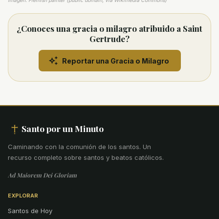
Imagen: Flemish painter (public domain, via Wikimedia Commons)
¿Conoces una gracia o milagro atribuido a Saint
Gertrude?
Reportar una Gracia o Milagro
Santo por un Minuto
Caminando con la comunión de los santos
.
Un
recurso completo sobre santos y beatos católicos.
Ad Maiorem Dei Gloriam
EXPLORAR
Santos de Hoy