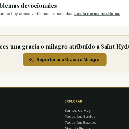
mblemas devocionales
ún no hay armas verificadas vinculadas.
Lee la norma heráldica.
es una gracia o milagro atribuido a Saint Hy
Reportar una Gracia o Milagro
EXPLORAR
Santos de Hoy
Todos los Santos
Todos los Beatos
Días de Fiesta