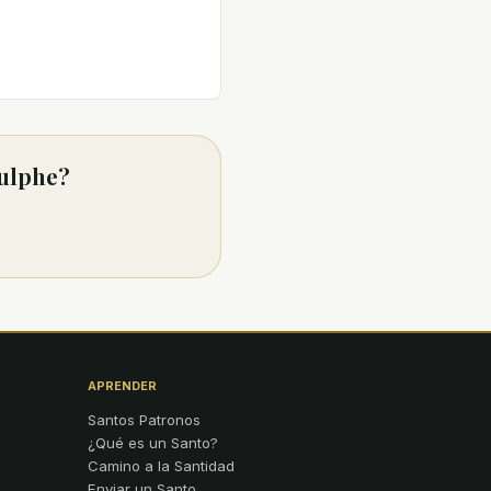
dulphe?
APRENDER
Santos Patronos
¿Qué es un Santo?
Camino a la Santidad
Enviar un Santo