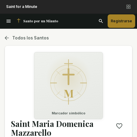
Saint for a Minute
Santo por un Minuto
Registrarse
Todos los Santos
M
Marcador simbólico
Saint Maria Domenica
Mazzarello