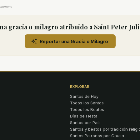
Commons
a gracia o milagro atribuido a Saint Peter Ju
Reportar una Gracia o Milagro
EXPLORAR
Santos de Hoy
Todos los Santos
Todos los Beatos
Días de Fiesta
Santos por País
Santos y beatos por tradición religi
Santos Patronos por Causa