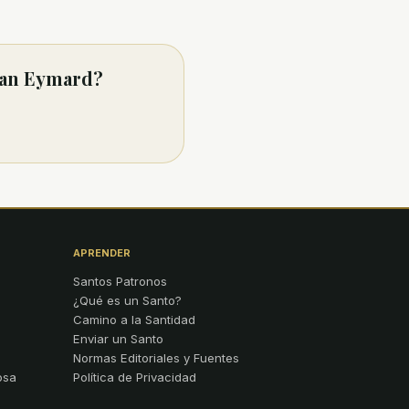
lian Eymard?
APRENDER
Santos Patronos
¿Qué es un Santo?
Camino a la Santidad
Enviar un Santo
Normas Editoriales y Fuentes
osa
Política de Privacidad