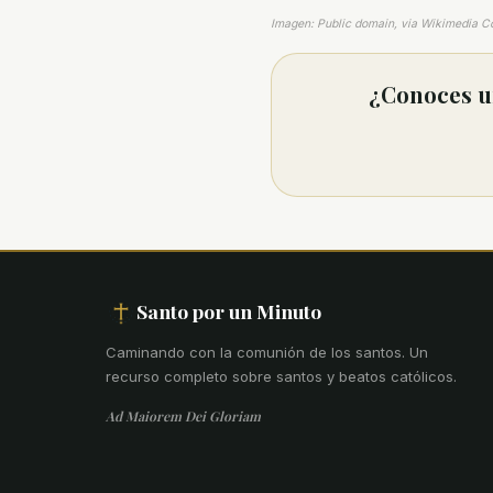
Imagen: Public domain, via Wikimedia 
¿Conoces un
Santo por un Minuto
Caminando con la comunión de los santos
.
Un
recurso completo sobre santos y beatos católicos.
Ad Maiorem Dei Gloriam