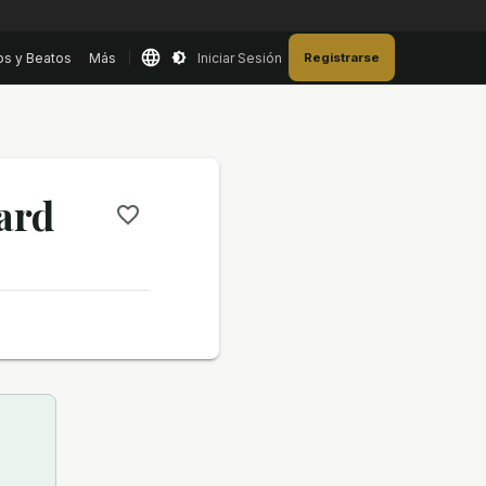
os y Beatos
Más
Iniciar Sesión
Registrarse
ard