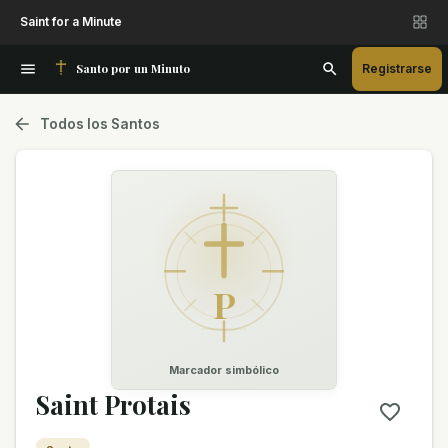
Saint for a Minute
Santo por un Minuto
Registrarse
Todos los Santos
P
Marcador simbólico
Saint Protais