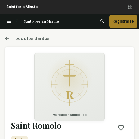
Saint for a Minute
Santo por un Minuto
Registrarse
Todos los Santos
R
Marcador simbólico
Saint Romolo