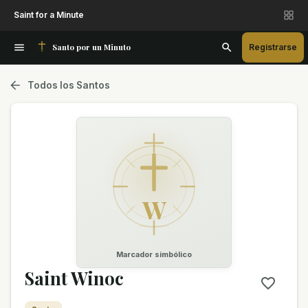
Saint for a Minute
Santo por un Minuto
Registrarse
Todos los Santos
W
Marcador simbólico
Saint Winoc